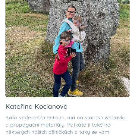
Kateřina Kocianová
Káťa vede celé centrum, má na starosti webovky
a propagační materiály. Potkáte ji také na
některých našich dílničkách a taky se vám