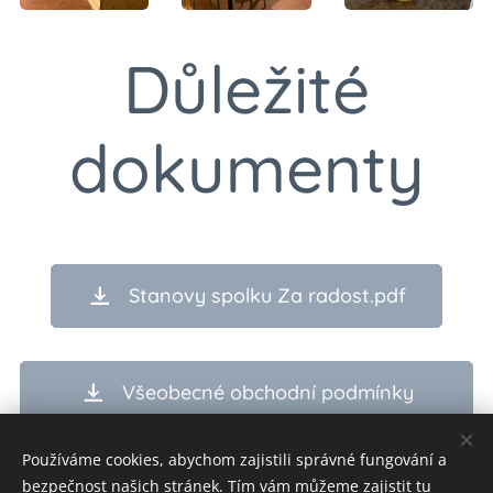
Důležité
dokumenty
Stanovy spolku Za radost.pdf
Všeobecné obchodní podmínky
spolku Za radost (1. 12. 2024)
Používáme cookies, abychom zajistili správné fungování a
bezpečnost našich stránek. Tím vám můžeme zajistit tu