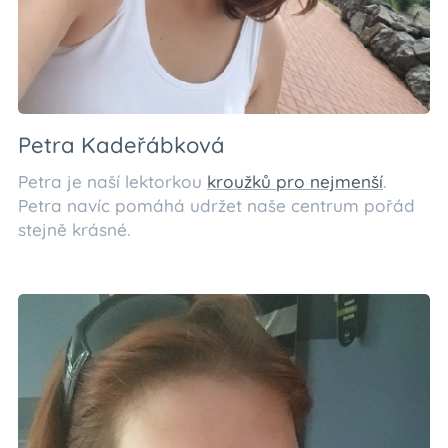
Petra Kadeřábková
Petra je naší lektorkou
kroužků pro nejmenší
.
Petra navíc pomáhá udržet naše centrum pořád
stejně krásné.