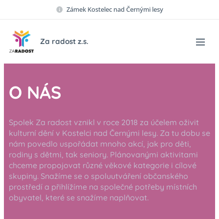
Zámek Kostelec nad Černými lesy
Za radost z.s.
O NÁS
Spolek Za radost vznikl v roce 2018 za účelem oživit
kulturní dění v Kostelci nad Černými lesy. Za tu dobu se
nám povedlo uspořádat mnoho akcí, jak pro děti,
rodiny s dětmi, tak seniory. Plánovanými aktivitami
chceme propojovat různé věkové kategorie i cílové
skupiny. Snažíme se o spoluutváření občanského
prostředí a přihlížíme na společné potřeby místních
obyvatel, které se snažíme naplňovat.