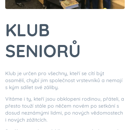
KLUB
SENIORŮ
Klub je určen pro všechny, kteří se cítí být
osamělí, chybí jim společnost vrstevníků a nemají
s kým sdílet své záliby.
Vítáme i ty, kteří jsou obklopeni rodinou, přáteli, a
přesto touží stále po něčem novém po setkání s
dosud neznámými lidmi, po nových vědomostech
i nových zážitcích.